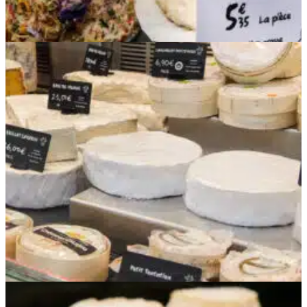
Tres soluciones todo en uno para
elegir para una gestión sencilla
de sus etiquetas de precios
Edikio Price Tag ofrece soluciones de impresión
todo en uno para su quesería o lechería, listas
para usar desde el momento de la entrega. Cada
kit incluye:
Una impresora de etiquetas de precios
:
impresión profesional a una o dos caras en