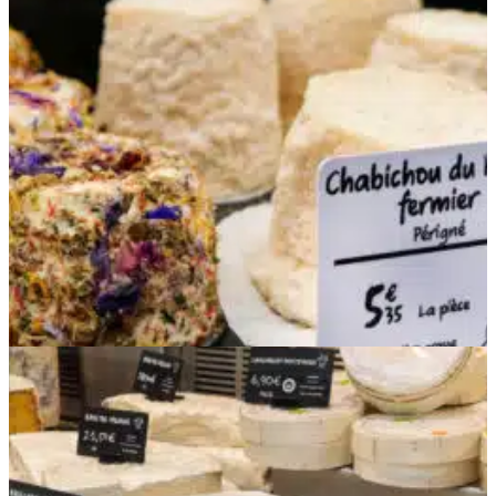
tarjetas de diferentes tamaños (impresión en
etiquetas con formato de tarjeta de crédito para
Edikio Access, Flex y Duplex, y en formato largo
para Edikio Flex).
Un
software
de creación
e impresión, intuitivo y
muy fácil de usar, que facilita la gestión de sus
etiquetas de precios. Con unos pocos clics,
actualice su lista de productos referenciados en
una tabla y muestre la información relevante de
forma clara en sus etiquetas (alérgenos, precio
por peso o por unidad, procedencia de sus
quesos, etc.). Cada etiqueta de precios se puede
adaptar a sus necesidades, tanto en términos de
texto como de presentación visual. Se ofrecen
diferentes modelos para guiarle en la creación:
modelos neutros por defecto o adaptados a sus
códigos de comunicación, usted elige.
Consumibles
para empezar a imprimir nada
más recibir su solución en su quesería: una cinta
de impresión monocroma blanca y un stock de
tarjetas de PVC negras (lote de 100 tarjetas para
Access, lote de 200 para Flex y Duplex).