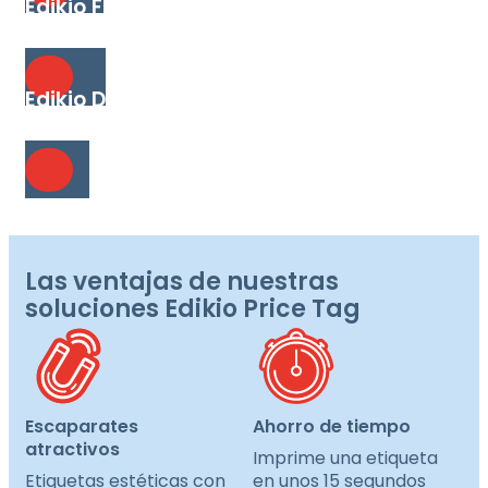
Edikio Flex
La solución flexible para etiquetas en formato de
tarjeta de crédito o largo.
Edikio Dúplex
La solución avanzada para imprimir etiquetas a
doble cara.
Las ventajas de nuestras
soluciones Edikio Price Tag
Escaparates
Ahorro de tiempo
atractivos
Imprime una etiqueta
Etiquetas estéticas con
en unos 15 segundos