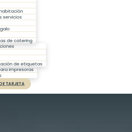
 habitación
 servicios
egalo
as de catering
ciones
eación de etiquetas
ara impresoras
s
DE TARJETA