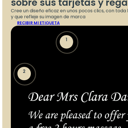
sobre sus tarjetas y rega
Cree un diseño eficaz en unos pocos clics, con toda
y que refleje su imagen de marca
RECIBIR MI ETIQUETA
1
2