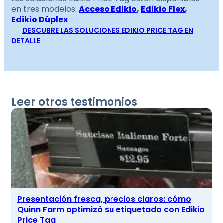
en tres modelos:
Acceso Edikio
,
Edikio Flex
,
Edikio Dúplex
DESCUBRE LAS SOLUCIONES EDIKIO PRICE TAG EN
DETALLE
Leer otros testimonios
Presentación fresca, precios claros: cómo
Quinn Farm optimizó su etiquetado con Edikio
Price Tag