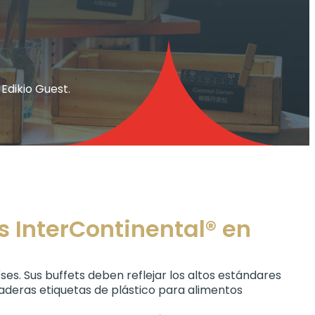
Edikio Guest.
es InterContinental® en
s. Sus buffets deben reflejar los altos estándares
raderas etiquetas de plástico para alimentos