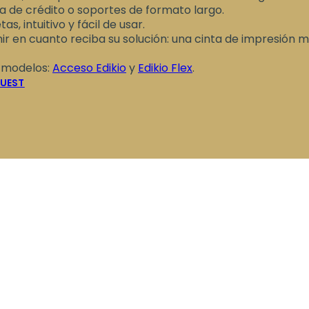
a de crédito o soportes de formato largo.
as, intuitivo y fácil de usar.
r en cuanto reciba su solución: una cinta de impresión 
s modelos:
Acceso Edikio
y
Edikio Flex
.
GUEST