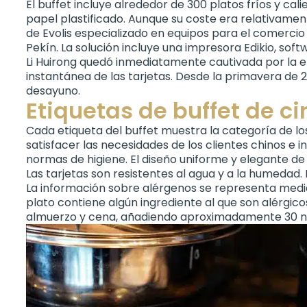
El buffet incluye alrededor de 300 platos fríos y cal
papel plastificado. Aunque su coste era relativament
de Evolis especializado en equipos para el comercio 
Pekín. La solución incluye una impresora Edikio, soft
Li Huirong quedó inmediatamente cautivada por la ele
instantánea de las tarjetas. Desde la primavera de 
desayuno.
Etiquetas de buffet de ci
Cada etiqueta del buffet muestra la categoría de lo
satisfacer las necesidades de los clientes chinos e 
normas de higiene. El diseño uniforme y elegante de l
Las tarjetas son resistentes al agua y a la humeda
La información sobre alérgenos se representa median
plato contiene algún ingrediente al que son alérgicos
almuerzo y cena, añadiendo aproximadamente 30 nu