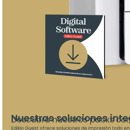
Nuestras soluciones inte
Descubra nuestros packs co
Edikio Guest ofrece soluciones de impresión todo en 