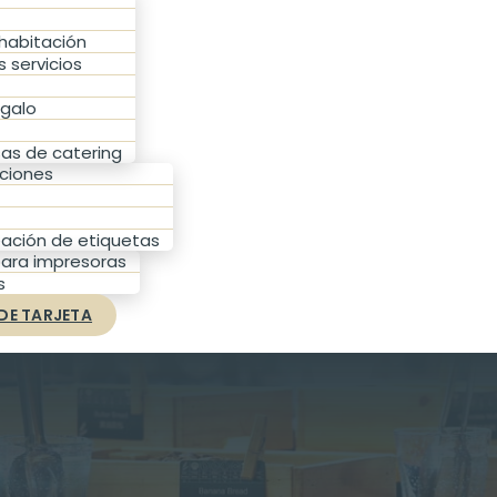
 habitación
 servicios
egalo
as de catering
ciones
eación de etiquetas
ara impresoras
s
DE TARJETA