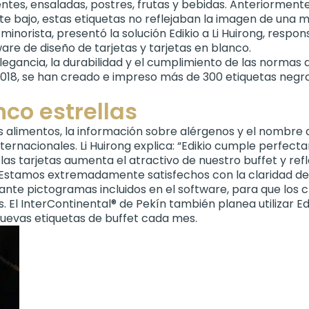
ientes, ensaladas, postres, frutas y bebidas. Anteriormente
e bajo, estas etiquetas no reflejaban la imagen de una ma
minorista, presentó la solución Edikio a Li Huirong, respo
ware de diseño de tarjetas y tarjetas en blanco.
gancia, la durabilidad y el cumplimiento de las normas d
2018, se han creado e impreso más de 300 etiquetas negr
nco estrellas
s alimentos, la información sobre alérgenos y el nombre d
internacionales. Li Huirong explica: “Edikio cumple perfe
as tarjetas aumenta el atractivo de nuestro buffet y refle
d. Estamos extremadamente satisfechos con la claridad de
te pictogramas incluidos en el software, para que los cl
. El InterContinental® de Pekín también planea utilizar Ed
evas etiquetas de buffet cada mes.