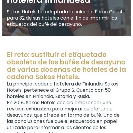
hotelera finlandesa
Sokos Hotels ha adoptado la solución Edikio Guest
para 32 de sus hoteles con el fin de imprimir las
etiquetas del bufé del desayuno.
El reto: sustituir el etiquetado
obsoleto de los bufés de desayuno
de varias docenas de hoteles de la
cadena Sokos Hotels.
La principal cadena hotelera de Finlandia, Sokos
Hotels, pertenece al Grupo S. Cuenta con 50
hoteles en Finlandia, Estonia y Rusia.
En 2018, Sokos Hotels decidió emprender una
revisión exhaustiva para mejorar su oferta de
desayunos, que ofrece en forma de bufé. Una de
las conclusiones fue que el etiquetado en papel
utilizado para informar a los clientes de los